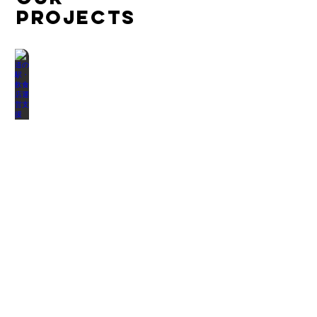
PROJECTS
道の駅・飲食店運営支援
特産品開発
空き家活用
小田深山渓谷の管理