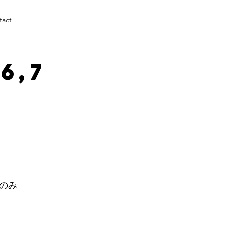
tact
6,7
のみ