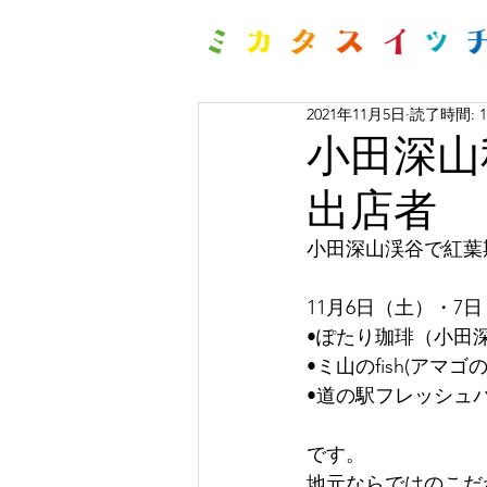
2021年11月5日
読了時間: 
小田深山
出店者
小田深山渓谷で紅葉
11月6日（土）・7
•ぽたり珈琲（小田
•ミ山のfish(アマゴ
•道の駅フレッシュ
です。
地元ならではのこだ