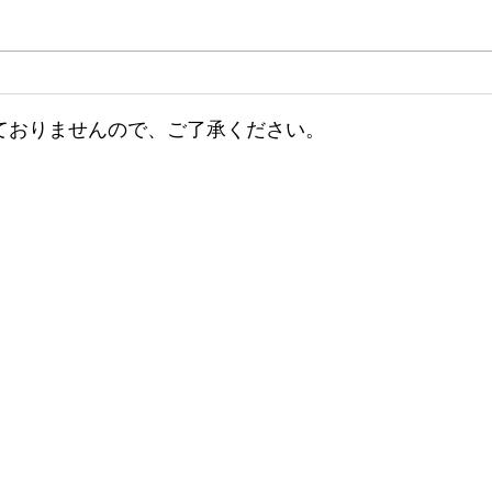
小田深山紅葉マルシェのお知
小田
らせ♫
お知
ておりませんので、ご了承ください。