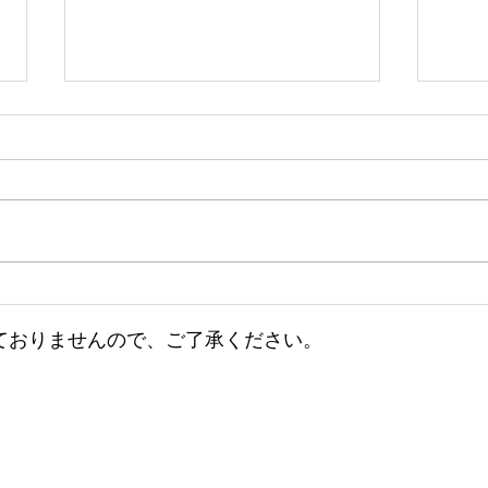
小田深山紅葉マルシェのお知
小田
らせ♫
お知
ておりませんので、ご了承ください。