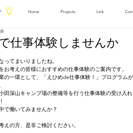
Home
Projects
Link
Con
1分
で仕事体験しませんか
なってまいりましたね。
をお考えの皆様におすすめの仕事体験のご案内です。
業の一環として、「えひめde仕事体験！」プログラム
、
小田深山キャンプ場の整備等を行う仕事体験の受け入れ
！
中で働いてみませんか？
考えの方、是非ご検討ください。