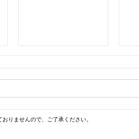
小田深山紅葉マルシェのお知
小田
らせ♫
お知
ておりませんので、ご了承ください。