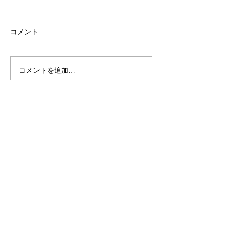
コメント
コメントを追加…
小田深山紅葉マルシェの
小田深山紅葉マ
お知らせ♫
催のお知らせ♫
​現在、会員登録の受付は行っており
ませんので、ご了承ください。
お問い合わせ
Contact
ミカタスイッチ株式会社
〒791-3501
愛媛県喜多郡内子町小田84